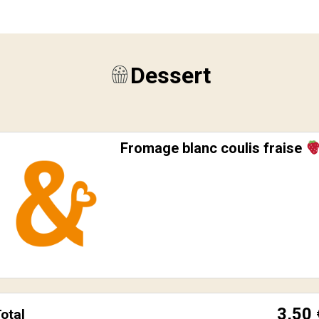
Dessert
Fromage blanc coulis fraise
3,50
otal