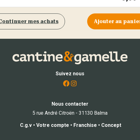
Continuer mes achats
Ajouter au panie
Suivez nous
Facebook
Instagram
Nous contacter
5 rue André Citroën - 31130 Balma
C.g.v
•
Votre compte
•
Franchise
•
Concept