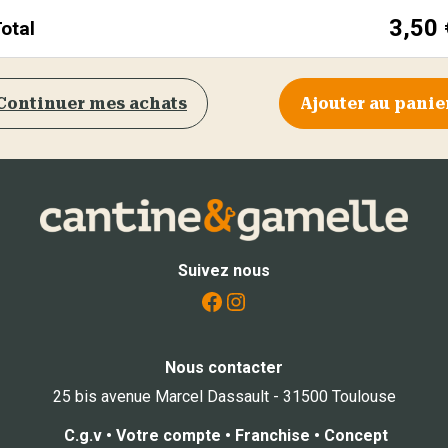
3,50
otal
Continuer mes achats
Ajouter au panie
Suivez nous
Facebook
Instagram
Nous contacter
25 bis avenue Marcel Dassault - 31500 Toulouse
C.g.v
•
Votre compte
•
Franchise
•
Concept