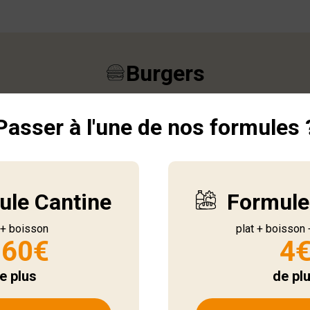
Burgers
Passer à l'une de nos formules 
Cantine
Bacon
Personnaliser
ule Cantine
Formule
 + boisson
plat + boisson
.60€
4
e plus
de pl