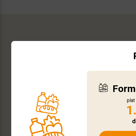
Form
plat
1
d