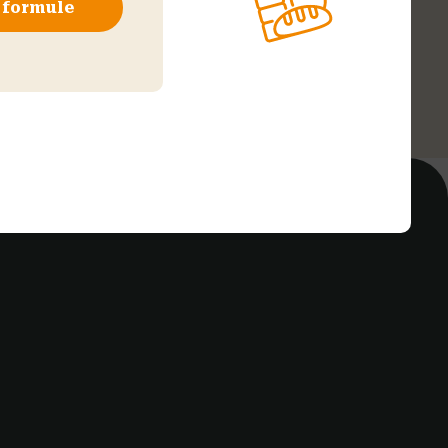
e formule
€
r