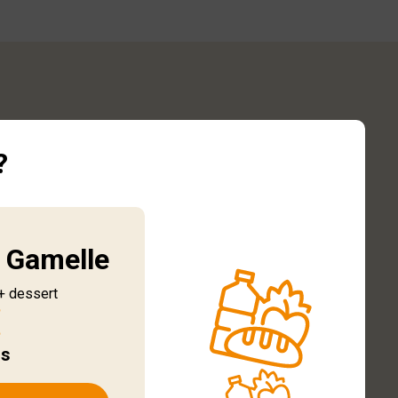
?
 Gamelle
 + dessert
€
us