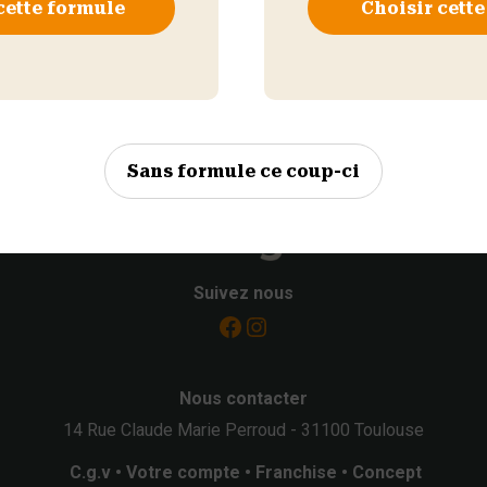
cette formule
Choisir cett
13,90
otal
Continuer mes achats
Ajouter au panie
Sans formule ce coup-ci
Suivez nous
Facebook
Instagram
Nous contacter
14 Rue Claude Marie Perroud - 31100 Toulouse
C.g.v
•
Votre compte
•
Franchise
•
Concept