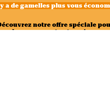
 y a de gamelles plus vous économi
Découvrez notre offre spéciale pou
les groupes et entreprises.
Entreprise
Des tarifs plus avantageux pour vos salariés
C’est très simple, vos salariés sont identifié
leur connexion, ils accèdent automatiquemen
produits à tarif remisés. Le reste à charge es
facturé à l’entreprise en fin de mois.
Livraison de vos collaborateurs à partir d
commandes/jours