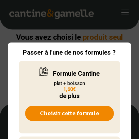
Retour
Vous avez choisi le
produit seul
Passer à l'une de nos formules ?
Votre
box
du jour
Formule Cantine
plat + boisson
1,60€
de plus
Box
Choisir cette formule
Suivez nous