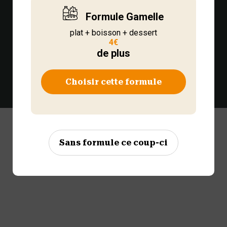
Facebook
Instagram
Formule Gamelle
plat + boisson + dessert
4€
Nous contacter
de plus
116 route d'Espagne - 31100 Toulouse
Choisir cette formule
C.g.v
•
Votre compte
•
Franchise
•
Concept
Sans formule ce coup-ci