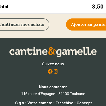
3,50
otal
Continuer mes achats
Ajouter au panie
Suivez nous
Facebook
Instagram
Nous contacter
116 route d'Espagne - 31100 Toulouse
C.g.v
•
Votre compte
•
Franchise
•
Concept