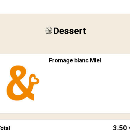
Dessert
Fromage blanc Miel
3,50
otal