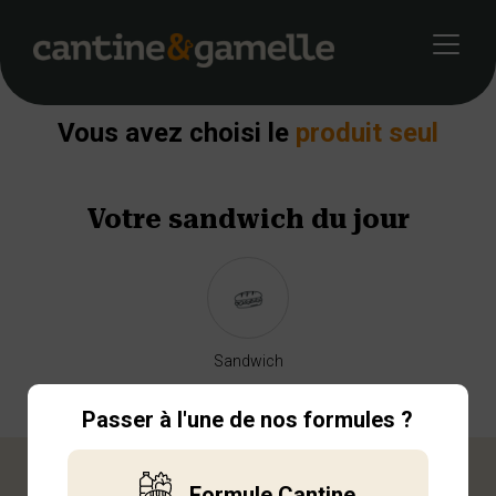
Retour
Vous avez choisi le
produit seul
Votre
sandwich
du jour
Sandwich
Passer à l'une de nos formules ?
Formule Cantine