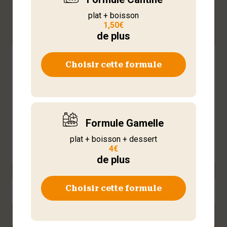
Sandwich
plat + boisson
1,50€
de plus
Poulet italien
Choisir cette formule
Formule Gamelle
plat + boisson + dessert
4€
de plus
Choisir cette formule
6,50
€
Total